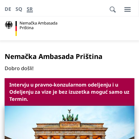
DE
SQ
SR
Nemačka Ambasada
Priština
Nemačka Ambasada Priština
Dobro došli!
Intervju u pravno-konzularnom odeljenju i u
Odeljenju za vize je bez izuzetka moguć samo uz
Termin.