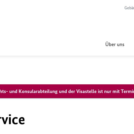
Gebä
Über uns
chts- und Konsularabteilung und der Visastelle ist nur mit Term
rvice