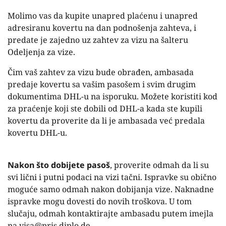
Molimo vas da kupite unapred plaćenu i unapred
adresiranu kovertu na dan podnošenja zahteva, i
predate je zajedno uz zahtev za vizu na šalteru
Odeljenja za vize.
Čim vaš zahtev za vizu bude obrađen, ambasada
predaje kovertu sa vašim pasošem i svim drugim
dokumentima DHL-u na isporuku. Možete koristiti kod
za praćenje koji ste dobili od DHL-a kada ste kupili
kovertu da proverite da li je ambasada već predala
kovertu DHL-u.
Nakon što dobijete pasoš
, proverite odmah da li su
svi lični i putni podaci na vizi tačni. Ispravke su obično
moguće samo odmah nakon dobijanja vize. Naknadne
ispravke mogu dovesti do novih troškova. U tom
slučaju, odmah kontaktirajte ambasadu putem imejla
na visa@pris.diplo.de