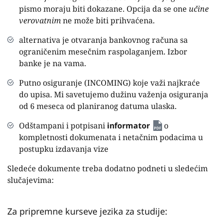
pismo moraju biti dokazane. Opcija da se one
učine
verovatnim
ne može biti prihvaćena.
alternativa je otvaranja bankovnog računa sa
ograničenim mesečnim raspolaganjem. Izbor
banke je na vama.
Putno osiguranje (INCOMING) koje važi najkraće
do upisa. Mi savetujemo dužinu važenja osiguranja
od 6 meseca od planiranog datuma ulaska.
Odštampani i potpisani
informator
o
kompletnosti dokumenata i netačnim podacima u
postupku izdavanja vize
Sledeće dokumente treba dodatno podneti u sledećim
slučajevima:
Za pripremne kurseve jezika za studije: