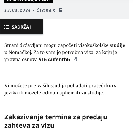
19.04.2024 - Članak
SADRŽAJ
Strani državljani mogu započeti visokoškolske studije
u Nemačkoj. Za to vam je potrebna viza, za koju je
pravna osnova
§16 AufenthG
.
Vi možete pre vaših studija pohađati prateći kurs
jezika ili možete odmah aplicirati za studije.
Zakazivanje termina za predaju
zahteva za vizu