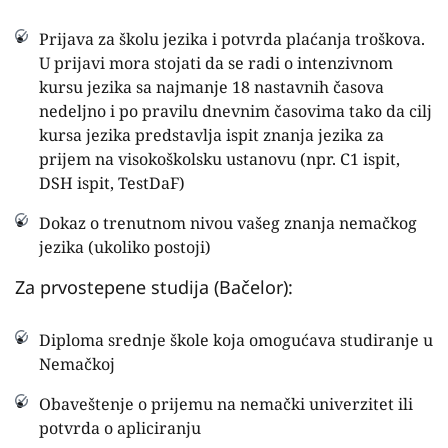
Prijava za školu jezika i potvrda plaćanja troškova.
U prijavi mora stojati da se radi o intenzivnom
kursu jezika sa najmanje 18 nastavnih časova
nedeljno i po pravilu dnevnim časovima tako da cilj
kursa jezika predstavlja ispit znanja jezika za
prijem na visokoškolsku ustanovu (npr. C1 ispit,
DSH ispit, TestDaF)
Dokaz o trenutnom nivou vašeg znanja nemačkog
jezika (ukoliko postoji)
Za prvostepene studija (Bačelor):
Diploma srednje škole koja omogućava studiranje u
Nemačkoj
Obaveštenje o prijemu na nemački univerzitet ili
potvrda o apliciranju