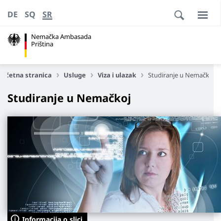
DE
SQ
SR
Nemačka Ambasada
Priština
Početna stranica
Usluge
Viza i ulazak
Studiranje u Nemačkoj
Studiranje u Nemačkoj
Informacija o slici