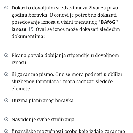
Dokazi o dovoljnim sredstvima za život za prvu
godinu boravka. U osnovi je potrebno dokazati
posedovanje iznosa u visini trenutnog
"BAföG"
iznosa
. Ovaj se iznos može dokazati sledećim
dokumentima:
Pisana potvda dobijanja stipendije u dovoljnom
iznosu
ili garantno pismo. Ono se mora podneti u obliku
službenog formulara i mora sadržati sledeće
elemete:
Dužina planiranog boravka
Navođenje svrhe studiranja
finansijske mogućnosti osobe koje izdaje garantno