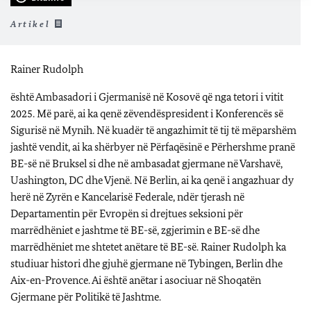
Artikel
Rainer Rudolph
është Ambasadori i Gjermanisë në Kosovë që nga tetori i vitit
2025. Më parë, ai ka qenë zëvendëspresident i Konferencës së
Sigurisë në Mynih. Në kuadër të angazhimit të tij të mëparshëm
jashtë vendit, ai ka shërbyer në Përfaqësinë e Përhershme pranë
BE-së në Bruksel si dhe në ambasadat gjermane në Varshavë,
Uashington, DC dhe Vjenë. Në Berlin, ai ka qenë i angazhuar dy
herë në Zyrën e Kancelarisë Federale, ndër tjerash në
Departamentin për Evropën si drejtues seksioni për
marrëdhëniet e jashtme të BE-së, zgjerimin e BE-së dhe
marrëdhëniet me shtetet anëtare të BE-së. Rainer Rudolph ka
studiuar histori dhe gjuhë gjermane në Tybingen, Berlin dhe
Aix-en-Provence. Ai është anëtar i asociuar në Shoqatën
Gjermane për Politikë të Jashtme.