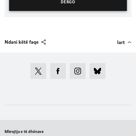
Ndani këtë faqe
lart
Mbrojtja e të dhënave