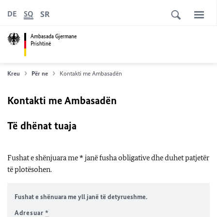
SR
DE
SQ
Ambasada Gjermane
Prishtinë
Kreu
Për ne
Kontakti me Ambasadën
Kontakti me Ambasadën
Të dhënat tuaja
Fushat e shënjuara me * janë fusha obligative dhe duhet patjetër
të plotësohen.
Fushat e shënuara me yll janë të detyrueshme.
Adresuar
*